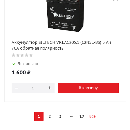
Аккумулятор SILTECH VRLA1205.1 (12N5L-BS) 5 Ач
70А обратная полярность
Достаточно
1 600
₽
В корзину
1
2
3
17
Все