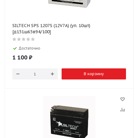
SILTECH SPS 1207S (12V7A) (уп. 10шт)
[д151ш65в94/100]
Достаточно
1 100
₽
В корзину