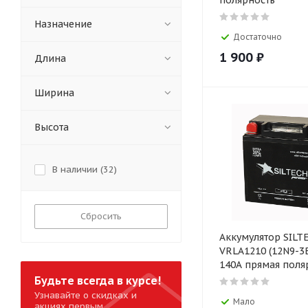
полярность
Назначение
Достаточно
1 900
₽
Длина
Ширина
Высота
В наличии (
32
)
Сбросить
Аккумулятор SILT
VRLA1210 (12N9-3B
140А прямая поля
Будьте всегда в курсе!
Узнавайте о скидках и
Мало
акциях первым