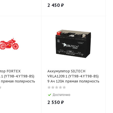
2 450
₽
тор FORTEX
Аккумулятор SILTECH
.1 (YT9B-4.YT9B-BS)
VRLA1209.1 (YT9B-4.YT9B-BS)
А прямая полярность
9 Ач 120А прямая полярность
Достаточно
2 550
₽