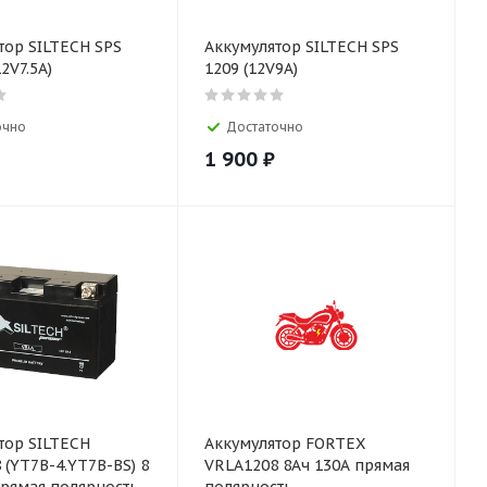
тор SILTECH SPS
Аккумулятор SILTECH SPS
2V7.5A)
1209 (12V9A)
очно
Достаточно
1 900
₽
тор SILTECH
Аккумулятор FORTEX
 (YT7B-4.YT7B-BS) 8
VRLA1208 8Ач 130А прямая