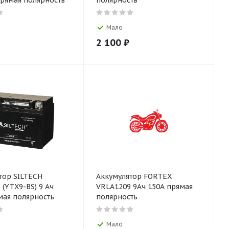
прямая полярность
полярность
Мало
2 100
₽
тор SILTECH
Аккумулятор FORTEX
 (YTX9-BS) 9 Ач
VRLA1209 9Ач 150А прямая
мая полярность
полярность
Мало