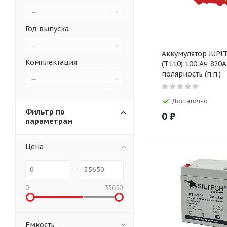
—
Год выпуска
—
Аккумулятор JUPI
Комплектация
(T110) 100 Ач 820
полярность (п.п.)
—
Достаточно
Фильтр по
0
₽
параметрам
Цена
0
35650
Емкость