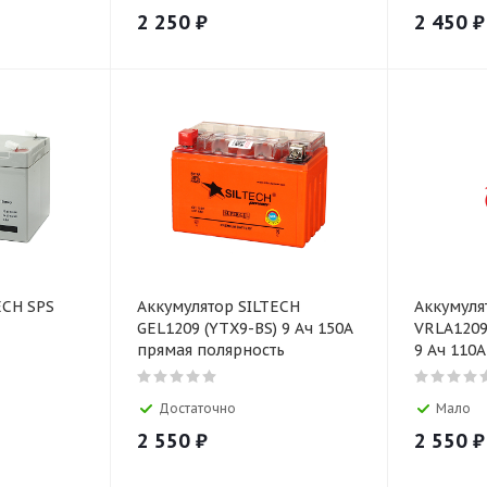
2 250
₽
2 450
₽
ECH SPS
Аккумулятор SILTECH
Аккумуля
GEL1209 (YTX9-BS) 9 Ач 150А
VRLA1209
прямая полярность
9 Ач 110
Достаточно
Мало
2 550
₽
2 550
₽