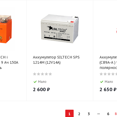
CH i
Аккумулятор SILTECH SPS
Аккумуля
 9 Ач 150А
1214M (12V14A)
(CB9A-A ) 9 
ь
полярнос
Мало
Мало
2 600
₽
2 650
₽
1
2
3
6
В