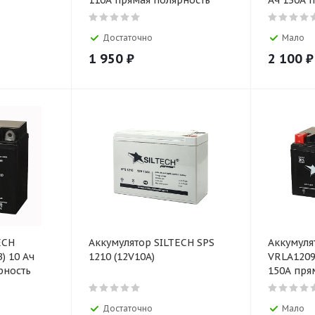
110А прямая полярность
Ач 130А 
Достаточно
Мало
1 950
₽
2 100
₽
ECH
Аккумулятор SILTECH SPS
Аккумуля
) 10 Ач
1210 (12V10A)
VRLA1209
рность
150А пря
Достаточно
Мало