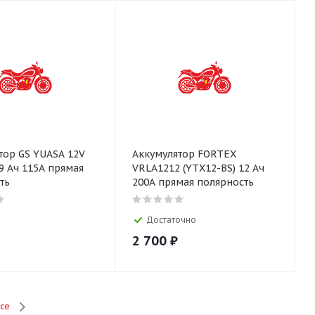
тор GS YUASA 12V
Аккумулятор FORTEX
Ач 115А прямая
VRLA1212 (YTX12-BS) 12 Ач
ть
200А прямая полярность
Достаточно
2 700
₽
се