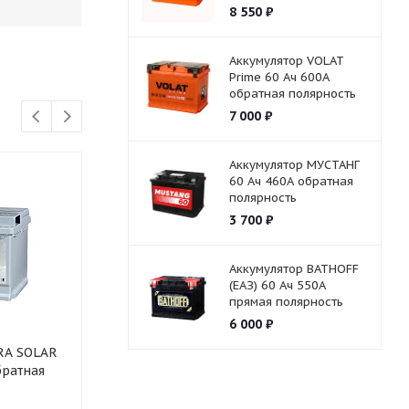
8 550
₽
Аккумулятор VOLAT
Prime 60 Ач 600А
обратная полярность
7 000
₽
Аккумулятор МУСТАНГ
60 Ач 460А обратная
полярность
3 700
₽
Аккумулятор BATHOFF
(ЕАЗ) 60 Ач 550А
прямая полярность
6 000
₽
RA SOLAR
Аккумулятор CAMEL 65 Ач
братная
600А обратная полярность