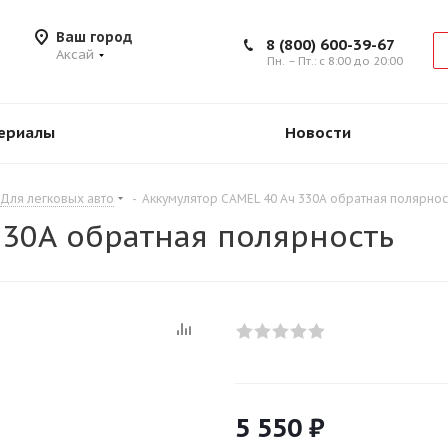
Ваш город
8 (800) 600-39-67
Аксай
Пн. – Пт.: с 8:00 до 20:00
ериалы
Новости
Для легковых авто
-
Аккумулятор CAMEL 40 Ач 330А обратная полярнос
330А обратная полярность
5 550
₽