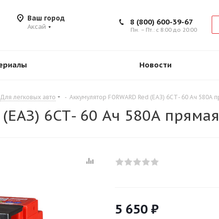
Ваш город
8 (800) 600-39-67
Аксай
Пн. – Пт.: с 8:00 до 20:00
ериалы
Новости
Для легковых авто
-
Аккумулятор FORWARD Red (ЕАЗ) 6СТ- 60 Ач 580А 
(ЕАЗ) 6СТ- 60 Ач 580А пряма
5 650
₽