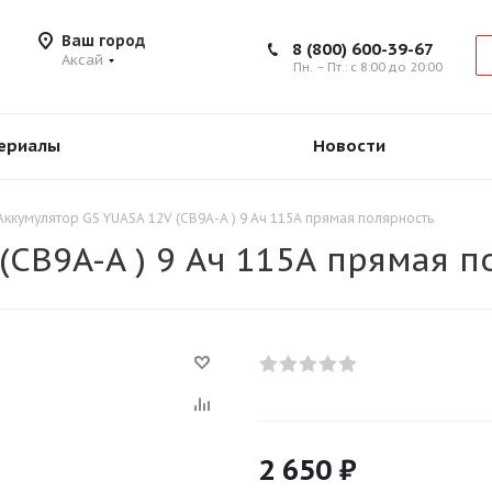
Ваш город
8 (800) 600-39-67
Аксай
Пн. – Пт.: с 8:00 до 20:00
ериалы
Новости
Аккумулятор GS YUASA 12V (CB9A-A ) 9 Ач 115А прямая полярность
(CB9A-A ) 9 Ач 115А прямая п
2 650
₽