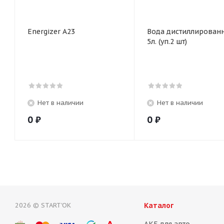
Energizer A23
Вода дистиллирован
5л. (уп.2 шт)
Нет в наличии
Нет в наличии
0
₽
0
₽
2026 © START'OK
Каталог