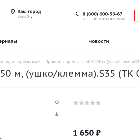
Ваш город
8 (800) 600-39-67
Аксай
Пн. – Пт.: с 8:00 до 20:00
ериалы
Новости
ровода-перемычки
-
Провод - перемычка АКБ 1.50 м, (ушко/клемма).S3
50 м, (ушко/клемма).S35 (ТК 
1 650
₽