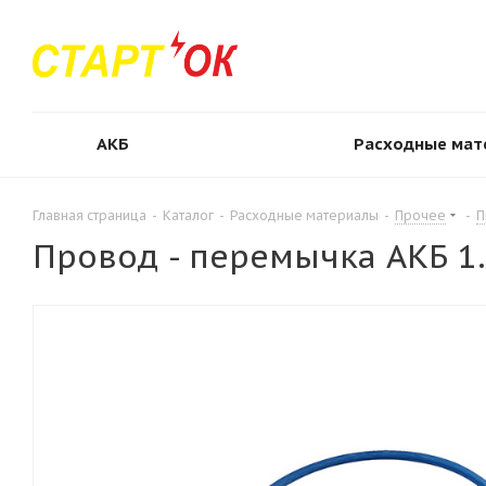
АКБ
Расходные мат
Главная страница
-
Каталог
-
Расходные материалы
-
Прочее
-
П
Провод - перемычка АКБ 1.