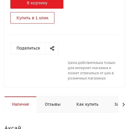
В корзину
Купить в 1 клик
Поделиться
Цена действительна только
для интернет-магазина и
может отличаться от цен в
розничных магазинах
Наличие
Отзывы
Как купить
Задать
Аксай