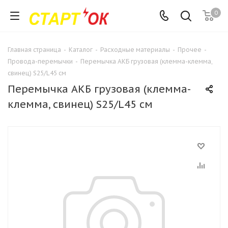
0
Главная страница
-
Каталог
-
Расходные материалы
-
Прочее
-
Провода-перемычки
-
Перемычка АКБ грузовая (клемма-клемма,
свинец) S25/L45 см
Перемычка АКБ грузовая (клемма-
клемма, свинец) S25/L45 см